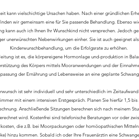
eit kann vielschichtige Ursachen haben. Nach einer gründlichen Erh
finden wir gemeinsam eine für Sie passende Behandlung. Ebenso wi
 kann auch ich Ihnen Ihr Wunschkind nicht versprechen. Jedoch g
er unerwünschten Nebenwirkungen einher. Sie ist auch geeignet als
Kinderwunschbehandlung, um die Erfolgsrate zu erhöhen.
itung ist es, die körpereigene Hormonlage und-produktion in Bala
erstützung des Körpers mittels Mooranwendungen und der Einnahm
passung der Ernährung und Lebensweise an eine geplante Schwang
rwunsch ist sehr individuell und sehr unterschiedlich im Zeitaufwan
mmer mit einem intensiven Erstgespräch. Planen Sie hierfür 1,5 bis 2
 Rechnung. Anschließende Sitzungen berechnen sich nach meinem Stu
echnet wird. Kostenfrei sind telefonische Beratungen vor oder zwi
ialkosten, die z.B. bei Moorpackungen oder homöopathischen Mittel
e) hinzu kommen. Sobald ich oder Ihre Frauenärztin eine Schwanger